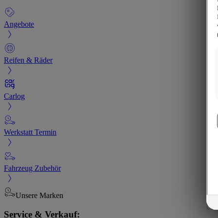
Angebote
Reifen & Räder
Carlog
Werkstatt Termin
Fahrzeug Zubehör
Unsere Marken
Service & Verkauf: