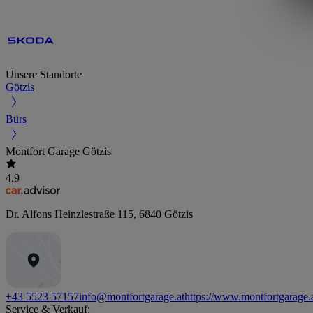
Unsere Standorte
Götzis
Bürs
Montfort Garage Götzis
4.9
Dr. Alfons Heinzlestraße 115
,
6840
Götzis
+43 5523 57157
info@montfortgarage.at
https://www.montfortgarage.
Service & Verkauf: