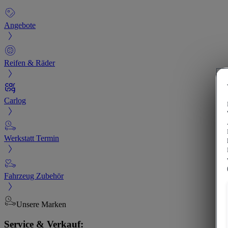
Angebote
Reifen & Räder
Carlog
Werkstatt Termin
Fahrzeug Zubehör
Unsere Marken
Service & Verkauf: