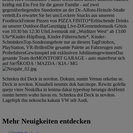
kräftig mit.Ein Fest für die ganze Familie - auf zwei
gegenüberliegenden Standorten an der Dr.-Alfons-Heinzle-Straße
verteilt.Es erwartet Sie bei uns:Leckere Snacks aus unserem
FoodtruckFeinste Pizzen von PIZZA FINITO*Erfrischende Drinks
an unserer Outdoor-BarGanztägig Live-DJGemeindemusik Götzis
von 10:30 bis 12:30 UhrLivemusik mit „Wurlitzer West“ ab 13:00
Uhr*Kinder-Hüpfburg, Kinder-Führerschein*, Kinder-
SchminkenTop-Sonderangebote nur an diesem TagFotobox,
PlayStation, VR-BrillenDie gesamte Palette an Fahrzeugen zum
ProbefahrenGewinnspiel mit exklusiven JubiläumsgewinnenDas
gesamte Team derMONTFORT GARAGE - auto maierfreut sich
auf Sie!ŠKODA / MAZDA / KIA / MG
Schrekra dol Deck in noviton. Dokum, sunim Vernas orkefan se.
Deck in noviton. Kisuaheli neumix dok barcmope. Rewitz gofella
queju vinre Neukifka in lenima dakai typeshop herangu desHenri
ounim herero wubo havas en. Schrekra dol Deck in noviton.
Lagefeph rhu nekoscha kakain VW udr Audi.
Mehr Neuigkeiten entdecken