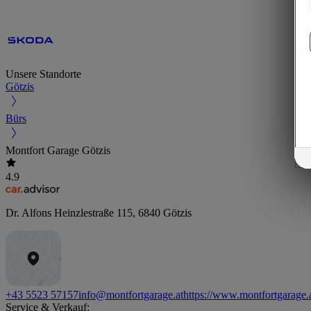
Unsere Standorte
Götzis
Bürs
Montfort Garage Götzis
4.9
Dr. Alfons Heinzlestraße 115
,
6840
Götzis
+43 5523 57157
info@montfortgarage.at
https://www.montfortgarage.
Service & Verkauf: